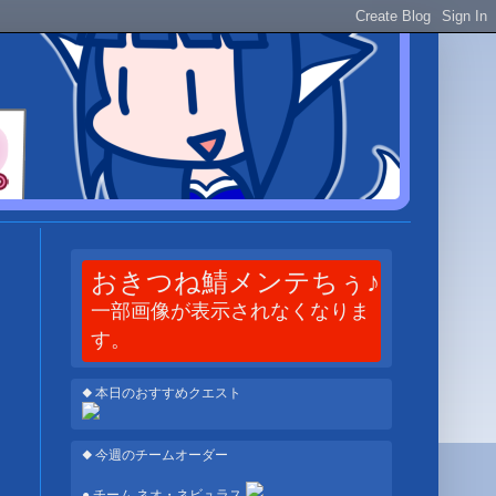
おきつね鯖メンテちぅ♪
一部画像が表示されなくなりま
す。
◆ 本日のおすすめクエスト
◆ 今週のチームオーダー
● チーム ネオ・ネビュラス