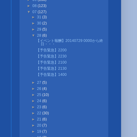
►
08
(123)
▼
07
(127)
►
31
(3)
►
30
(2)
►
29
(5)
▼
28
(6)
【イベント報酬】20140729 0000から終
日・・・
【予告緊急】2200
【予告緊急】2230
【予告緊急】2100
【予告緊急】2130
【予告緊急】1400
►
27
(5)
►
26
(4)
►
25
(10)
►
24
(6)
►
23
(6)
►
22
(30)
►
21
(6)
►
20
(7)
►
19
(7)