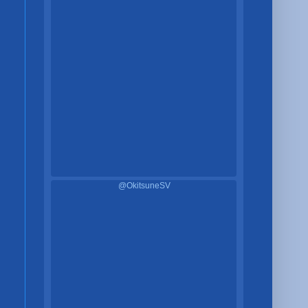
@OkitsuneSV