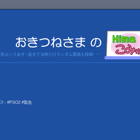
急報告えいりあす - 起きてる時だけランダム緊急も投稿･･･
Of
- #PSO2 #緊急