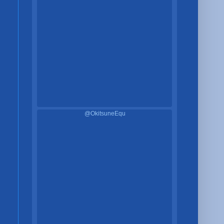
@OkitsuneEqu