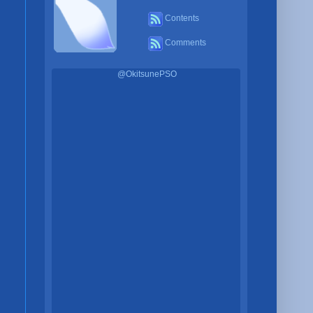
Contents
Comments
@OkitsunePSO