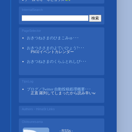
InternalSearch
PageSelector
おきつねさまのひまこみゅ･･･
おきつささまのよていひょう?･･･
PSO2イベントカレンダー
おきつねさまのくらふとれしぴ･･･
TipsLog
ブログ／Twitter 自動投稿処理概要･･･
正直 羅列してしまったから読み辛いw
Authors - HimaSt Links
Okitsunesama
- RSSs -