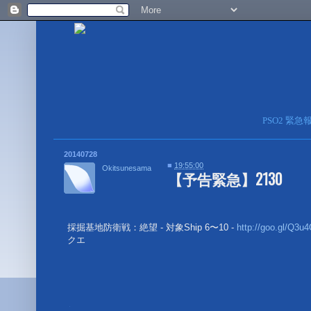
PSO2 緊
20140728
■
19:55:00
Okitsunesama
【予告緊急】2130
採掘基地防衛戦：絶望 - 対象Ship 6〜10 -
http://goo.gl/Q3u4
クエ
■