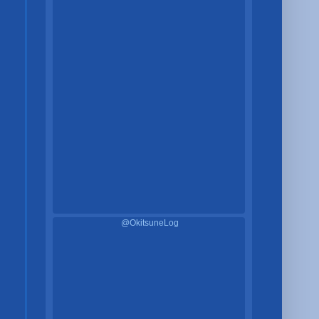
@OkitsuneLog